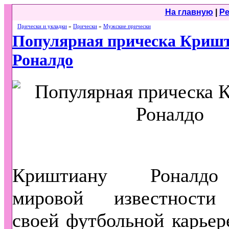
На главную
|
Ре
Прически и укладки
»
Прически
»
Мужские прически
Популярная прическа Криш
Роналдо
Криштиану Роналдо
мировой известности
своей футбольной карьере