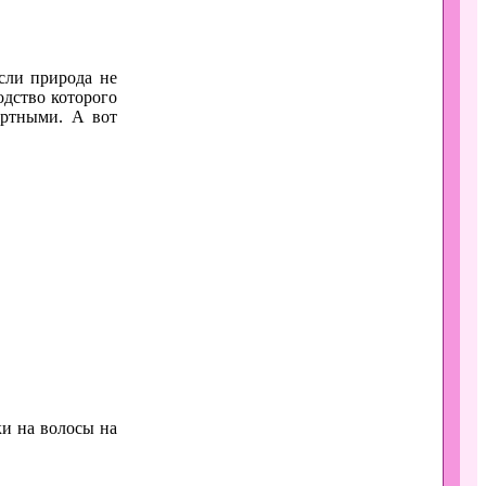
сли природа не
одство которого
ортными. А вот
ки на волосы на