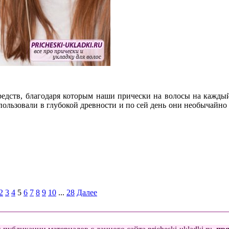
редств, благодаря которым наши прически на волосы на кажды
спользовали в глубокой древности и по сей день они необычайно 
2
3
4
5
6
7
8
9
10
...
28
Далее