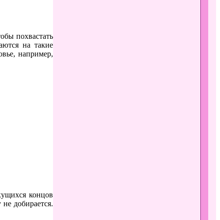
тобы похвастать
аются на такие
овье, например,
кущихся концов
 не добирается.