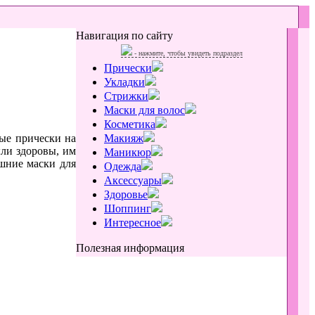
Навигация по сайту
- нажмите, чтобы увидеть подраздел
Прически
Укладки
Стрижки
Маски для волос
Косметика
вые прически на
Макияж
ыли здоровы, им
Маникюр
шние маски для
Одежда
Аксессуары
Здоровье
Шоппинг
Интересное
Полезная информация