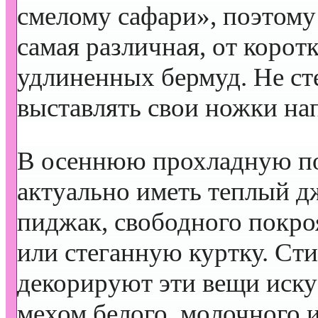
смелому сафари», поэтому
самая различная, от корот
удлиненных бермуд. Не ст
выставлять свои ножки на
В осеннюю прохладную по
актуально иметь теплый 
пиджак, свободного покро
или стеганную куртку. Ст
декорируют эти вещи иск
мехом белого, молочного 