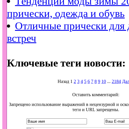
Тенденции моды зимы 2
прически, одежда и обувь
Отличные прически для
встреч
Ключевые теги новости:
Назад
1
2
3
4
5
6
7
8
9
10
...
2184
Дал
Оставить комментарий:
Запрещено использование выражений в нецензурной и оск
теги и URL запрещены.