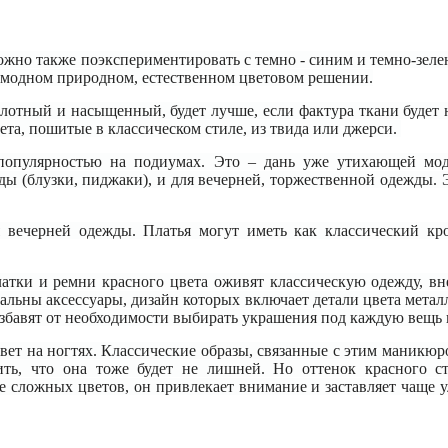
Можно также поэкспериментировать с темно - синим и темно-зел
в модном природном, естественном цветовом решении.
плотный и насыщенный, будет лучше, если фактура ткани будет
та, пошитые в классическом стиле, из твида или джерси.
 популярностью на подиумах. Это – дань уже утихающей мо
ды (блузки, пиджаки), и для вечерней, торжественной одежды. 
 вечерней одежды. Платья могут иметь как классический кро
латки и ремни красного цвета оживят классическую одежду, вн
альны аксессуары, дизайн которых включает детали цвета метал
избавят от необходимости выбирать украшения под каждую вещь 
цвет на ногтях. Классические образы, связанные с этим маникю
ть, что она тоже будет не лишней. Но оттенок красного ст
е сложных цветов, он привлекает внимание и заставляет чаще у