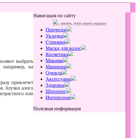
Навигация по сайту
- нажмите, чтобы увидеть подраздел
Прически
Укладки
Стрижки
Маски для волос
Косметика
Макияж
воляют выбрать
 например, на
Маникюр
Одежда
Аксессуары
сразу привлечет
Здоровье
я, блузки алого
Шоппинг
онтрастного или
Интересное
Полезная информация