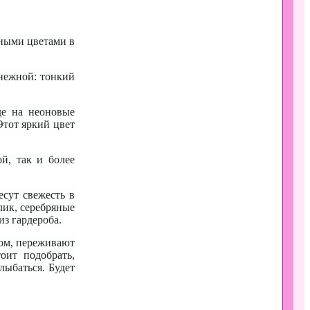
еными цветами в
 нежной: тонкий
де на неоновые
Этот яркий цвет
й, так и более
есут свежесть в
лик, серебряные
из гардероба.
ром, переживают
оит подобрать,
лыбаться. Будет