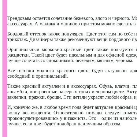
Трендовым остается сочетание бежевого, алого и черного. 
аксессуарах. А макияж и маникюр при этом можно сделать 
Бордовый оттенок также популярен. Цвет этот сам по себе 
трикотаж. Дизайнеры также рекомендуют вещи бордового цве
Оригинальный морковно-красный цвет также пользуется
расцветки. Такой цвет будет идеальным и для офисной одеж
лучше сочетать со спокойными: бежевым, мятным, черным.
Все оттенки модного красного цвета будут актуальны для
свободный и оригинальный.
Также красный актуален и в аксессуарах. Обувь, клатчи, п
ансамбли, построенные на серых тонах и черном цвете. Акту
заклепки, пряжки, броши. Эти детали украсят любой образ, 
И, конечно же, в любое время года будет актуален красный 
волну возрождения. Относительно помады следует отмети
проконсультировавшись у визажиста. Это – один из наиболе
лучше, если цвет будет подобран наилучшим образом.