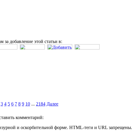
м за добавление этой статьи в:
3
4
5
6
7
8
9
10
...
2184
Далее
ставить комментарий:
нзурной и оскорбительной форме. HTML-теги и URL запрещены