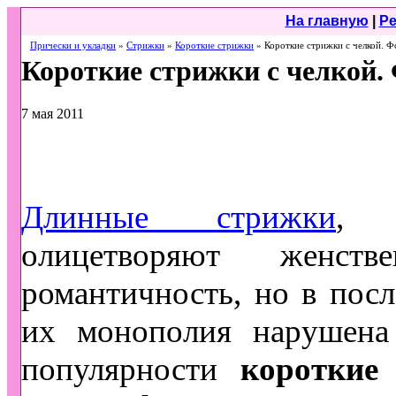
На главную
|
Ре
Прически и укладки
»
Стрижки
»
Короткие стрижки
» Короткие стрижки с челкой. Ф
Короткие стрижки с челкой.
7 мая 2011
Длинные стрижки
, б
олицетворяют женств
романтичность, но в посл
их монополия нарушена
популярности
короткие