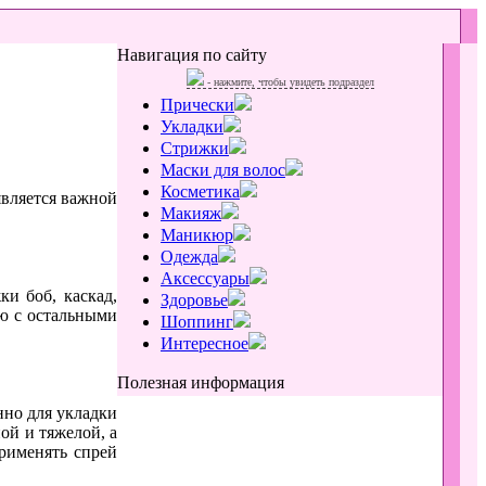
Навигация по сайту
- нажмите, чтобы увидеть подраздел
Прически
Укладки
Стрижки
Маски для волос
Косметика
вляется важной
Макияж
Маникюр
Одежда
Аксессуары
и боб, каскад,
Здоровье
ию с остальными
Шоппинг
Интересное
Полезная информация
нно для укладки
ой и тяжелой, а
рименять спрей