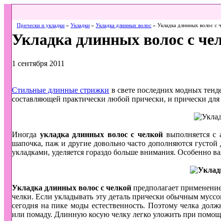
Прически и укладки
»
Укладки
»
Укладка длинных волос
» Укладка длинных волос с 
Укладка длинных волос с че
1 сентября 2011
Стильные длинные стрижки
в свете последних модных тен
составляющей практически любой прически, и прически для
Иногда
укладка длинных волос с челкой
выполняется с а
шапочка, паж и другие довольно часто дополняются густой
укладками, уделяется гораздо больше внимания. Особенно ва
Укладка длинных волос с челкой
предполагает применение
челки. Если укладывать эту деталь прически обычным муссом
сегодня на пике моды естественность. Поэтому челка дол
или помаду. Длинную косую челку легко уложить при помощ