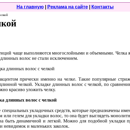
На главную
|
Реклама на сайте
|
Контакты
челкой
лкой
денций чаще выполняются многослойными и объемными. Челка я
 длинных волос не стали исключением.
кцентом прически именно на челке. Такие популярные стрижк
 длинной челкой. Укладке длинных волос с челкой, по сравнен
жно красиво уложить челку.
 специальных укладочных средств, которые предназначены име
 или гелем для укладки волос, то она будет выглядеть монолитн
жна быть динамичной и легкой. Можно для подобной укладки п
и невидимок и маленьких заколок.