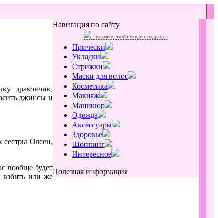
Навигация по сайту
- нажмите, чтобы увидеть подраздел
Прически
Укладки
Стрижки
Маски для волос
Косметика
чку дракончик,
Макияж
носить джинсы и
Маникюр
Одежда
Аксессуары
Здоровье
к сестры Олсен,
Шоппинг
Интересное
ас вообще будет
Полезная информация
 взбить или же