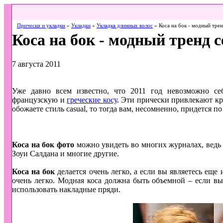
Прически и укладки
»
Укладки
»
Укладка длинных волос
» Коса на бок - модный трен
Коса на бок - модный тренд с
7 августа 2011
Уже давно всем известно, что 2011 год невозможно себ
французскую и
греческие косу
. Эти прически привлекают кр
обожаете стиль casual, то тогда вам, несомненно, придется п
Коса на бок фото
можно увидеть во многих журналах, ведь 
Зоуи Салдана и многие другие.
Коса на бок
делается очень легко, а если вы являетесь еще 
очень легко. Модная коса должна быть объемной – если в
использовать накладные пряди.