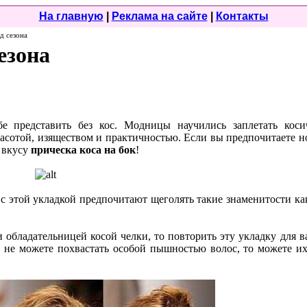
На главную
|
Реклама на сайте
|
Контакты
д сезона
езона
е представить без кос. Модницы научились заплетать коси
асотой, изяществом и практичностью. Если вы предпочитаете 
о вкусу
прическа коса на бок
!
с этой укладкой предпочитают щеголять такие знаменитости ка
и обладательницей косой челки, то повторить эту укладку для в
ы не можете похвастать особой пышностью волос, то можете их